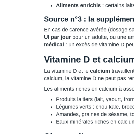
Aliments enrichis
: certains la
Source n°3 : la supplémen
En cas de carence avérée (dosage sa
UI par jour
pour un adulte, ou une am
médical
: un excès de vitamine D peut
Vitamine D et calciu
La vitamine D et le
calcium
travaillen
calcium, la vitamine D ne peut pas ren
Les aliments riches en calcium à asso
Produits laitiers (lait, yaourt, f
Légumes verts : chou kale, broco
Amandes, graines de sésame, to
Eaux minérales riches en calci