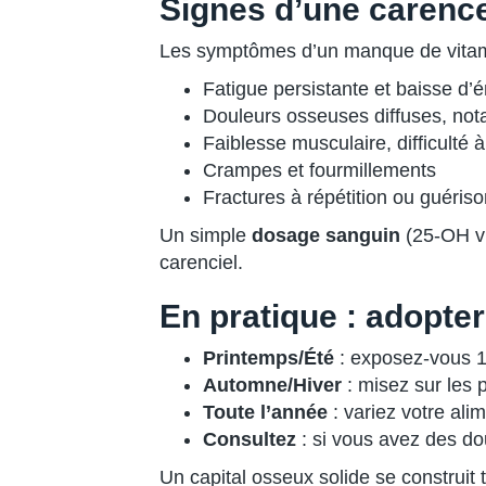
Signes d’une carence
Les symptômes d’un manque de vitam
Fatigue persistante et baisse d’
Douleurs osseuses diffuses, no
Faiblesse musculaire, difficulté 
Crampes et fourmillements
Fractures à répétition ou guériso
Un simple
dosage sanguin
(25-OH vi
carenciel.
En pratique : adopter
Printemps/Été
: exposez-vous 15
Automne/Hiver
: misez sur les 
Toute l’année
: variez votre ali
Consultez
: si vous avez des do
Un capital osseux solide se construit t