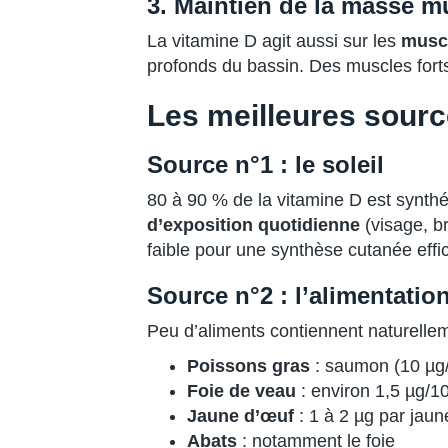
3. Maintien de la masse m
La vitamine D agit aussi sur les
muscl
profonds du bassin. Des muscles forts s
Les meilleures sourc
Source n°1 : le soleil
80 à 90 % de la vitamine D est synth
d’exposition quotidienne
(visage, br
faible pour une synthèse cutanée effi
Source n°2 : l’alimentatio
Peu d’aliments contiennent naturellem
Poissons gras
: saumon (10 µg/
Foie de veau
: environ 1,5 µg/1
Jaune d’œuf
: 1 à 2 µg par jaun
Abats
: notamment le foie